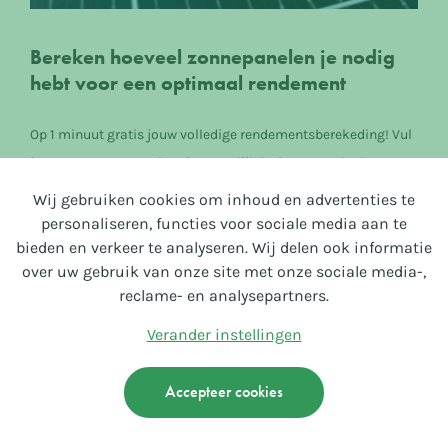
Bereken hoeveel zonnepanelen je nodig
hebt voor een optimaal rendement
Op 1 minuut gratis jouw volledige rendementsberekeding! Vul
je gegevens zo nauwkeurig mogelijk in, in onze calculator
hieronder en we sturen je een rapport op maat.
Wij gebruiken cookies om inhoud en advertenties te
personaliseren, functies voor sociale media aan te
bieden en verkeer te analyseren. Wij delen ook informatie
Lees meer
over uw gebruik van onze site met onze sociale media-,
reclame- en analysepartners.
Verander instellingen
Accepteer cookies