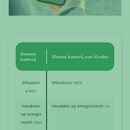
Domme
Slimme batterij van hivolta
batterij
Efficiënti
Efficiëntie
100%
e
65%
Handelen
Handelen op energiemarkt:
Ja
op energie
markt:
Nee