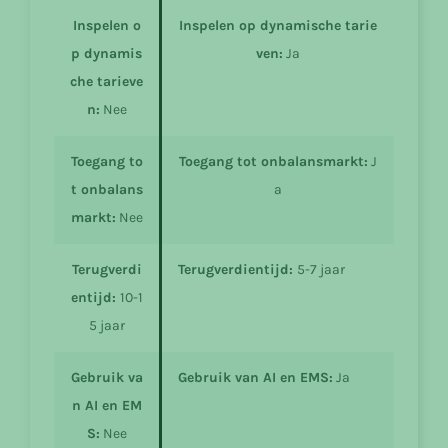
Inspelen o
Inspelen op dynamische tarie
p dynamis
ven:
Ja
che tarieve
n:
Nee
Toegang to
Toegang tot onbalansmarkt:
J
t onbalans
a
markt:
Nee
Terugverdi
Terugverdientijd:
5-7 jaar
entijd:
10-1
5 jaar
Gebruik va
Gebruik van AI en EMS:
Ja
n AI en EM
S:
Nee