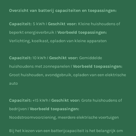
Overzicht van batterij capaciteiten en toepassingen:
Capaciteit
:
5 kWh I
Geschikt voor
:
Kleine huishoudens of
beperkt energieverbruik
I
Voorbeeld toepassingen
:
Verlichting, koelkast, opladen van kleine apparaten
Capaciteit
:
10
kWh I
Geschikt voor
:
Gemiddelde
huishoudens met zonnepanelen
I
Voorbeeld toepassingen
:
Groot huishouden, avondgebruik, opladen van een elektrische
auto
Capaciteit
:
+15
kWh I
Geschikt voor
:
Grote huishoudens of
bedrijven
I
Voorbeeld toepassingen
:
Noodstroomvoorziening, meerdere elektrische voertuigen
Bij het kiezen van een batterijcapaciteit is het belangrijk om